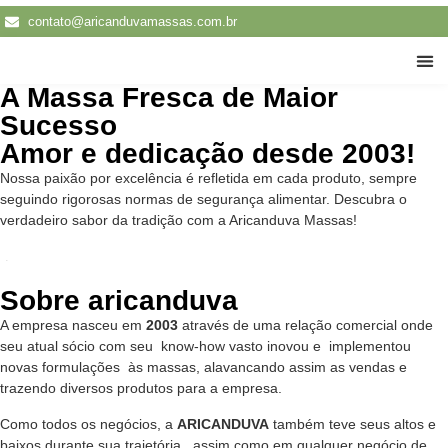
contato@aricanduvamassas.com.br
A Massa Fresca de Maior
Traba
Sucesso
Amor e dedicação desde 2003!
Nossa paixão por excelência é refletida em cada produto, sempre
seguindo rigorosas normas de segurança alimentar. Descubra o
verdadeiro sabor da tradição com a Aricanduva Massas!
Sobre aricanduva
A empresa nasceu em
2003
através de uma relação comercial onde
seu atual sócio com seu know-how vasto inovou e implementou
novas formulações às massas, alavancando assim as vendas e
trazendo diversos produtos para a empresa.
Como todos os negócios, a
ARICANDUVA
também teve seus altos e
baixos durante sua trajetória, assim como em qualquer negócio de