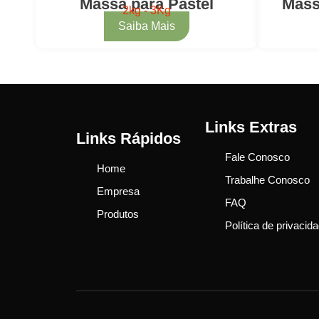
Massa para Pastel
Mass
2kg - 3Kg
Saiba Mais
Links Extras
Links Rápidos
Fale Conosco
Home
Trabalhe Conosco
Empresa
FAQ
Produtos
Política de privacid