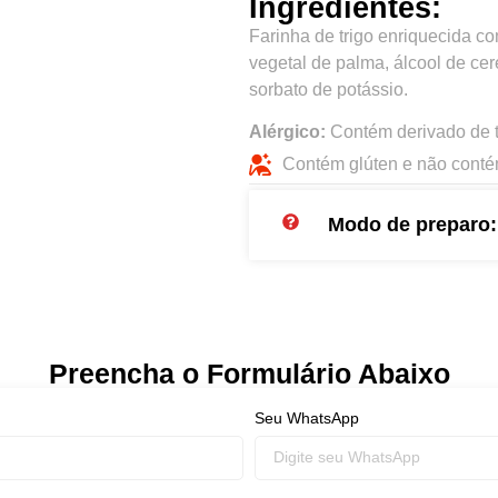
Ingredientes:
Farinha de trigo enriquecida com
vegetal de palma, álcool de ce
sorbato de potássio.
Alérgico:
Contém derivado de tr
Contém glúten e não conté
Modo de preparo:
Preencha o Formulário Abaixo
Seu WhatsApp