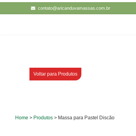
contato@aricanduvamassas.com.br
Massa para Pastel Di
Voltar para Produtos
Home
>
Produtos
> Massa para Pastel Discão