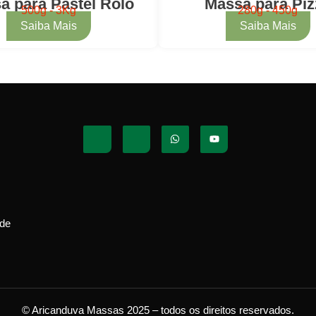
a para Pastel Rolo
Massa para Piz
500g - 3Kg
280g - 450g
Saiba Mais
Saiba Mais
ade
© Aricanduva Massas 2025 – todos os direitos reservados.