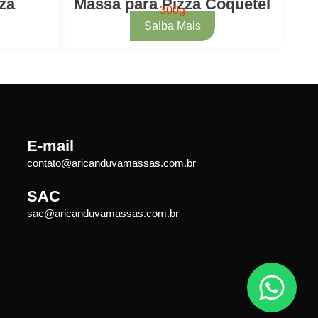
za
Massa para Pizza Coquetel
300g
Saiba Mais
E-mail
contato@aricanduvamassas.com.br
SAC
sac@aricanduvamassas.com.br