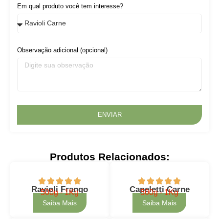
Em qual produto você tem interesse?
Observação adicional (opcional)
ENVIAR
Produtos Relacionados:
Ravioli Frango
Capeletti Carne
500g - 1Kg
500g - 1Kg
Saiba Mais
Saiba Mais