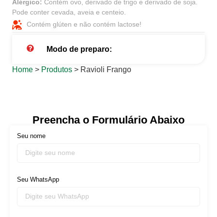
Alérgico:
Contém ovo, derivado de trigo e derivado de soja.
Pode conter cevada, aveia e centeio.
Contém glúten e não contém lactose!
Modo de preparo:
Home
>
Produtos
> Ravioli Frango
Preencha o Formulário Abaixo
Seu nome
Seu WhatsApp