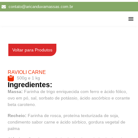
contato@aricanduvamassas.com.br
Traba
Ravioli Carne
Voltar para Produtos
RAVIOLI CARNE
500g e 1 kg
Ingredientes:
Massa:
Farinha de trigo enriquecida com ferro e ácido fólico,
ovo em pó, sal, sorbato de potássio, ácido ascórbico e corante
beta caroteno.
Recheio:
Farinha de rosca, proteína texturizada de soja,
condimento sabor carne e ácido sórbico, gordura vegetal de
palma