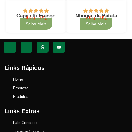
Capeletti Frango
Nhoque de Batata
500g - 1Kg
500g - 1Kg
Saiba Mais
Saiba Mais
Links Rápidos
Home
Empresa
Produtos
Links Extras
Fale Conosco
Trabalhe Conosco