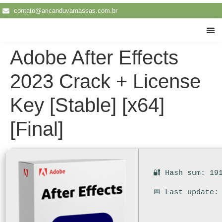
contato@aricanduvamassas.com.br
Traba
Adobe After Effects
2023 Crack + License
Key [Stable] [x64]
[Final]
🔐 Hash sum: 19
📅 Last update: