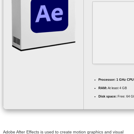
Processor:
1 GHz CPU 
RAM:
At least 4 GB
Disk space:
Free: 64 G
Adobe After Effects is used to create motion graphics and visual